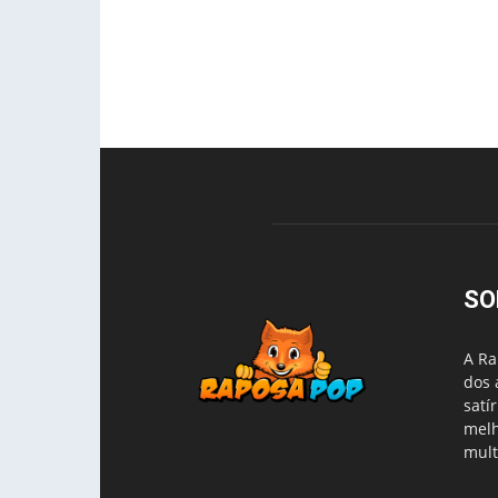
SO
A Ra
dos 
satí
melh
mult