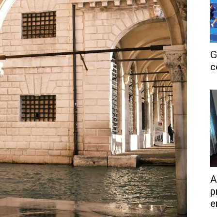
G
c
A
p
e