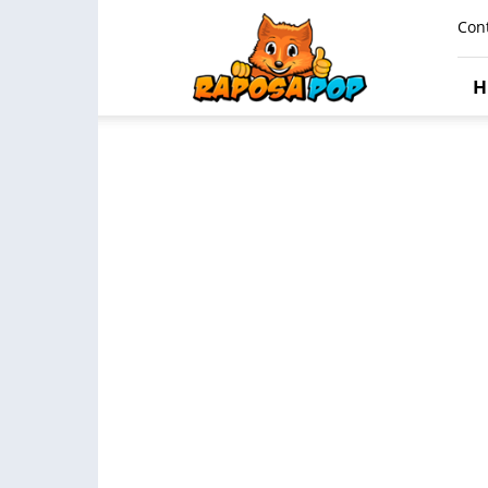
Raposa
Con
Pop
H