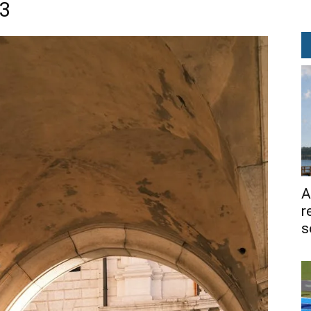
13
A
r
s