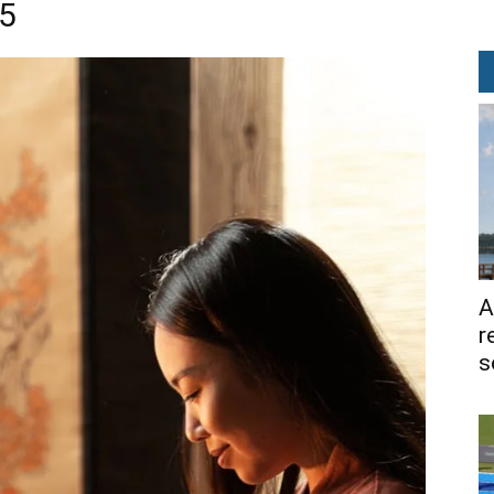
25
A
r
s