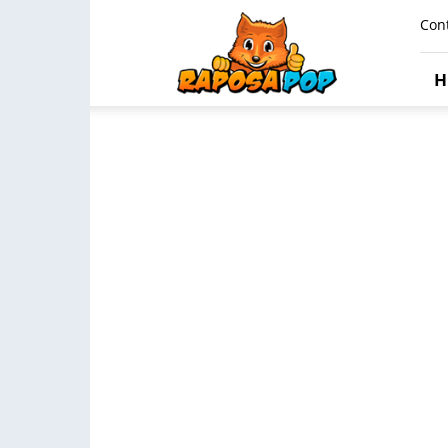
Raposa
Con
Pop
H