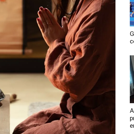
G
c
A
p
e