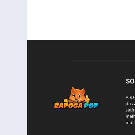
SO
A Ra
dos 
satí
melh
mult