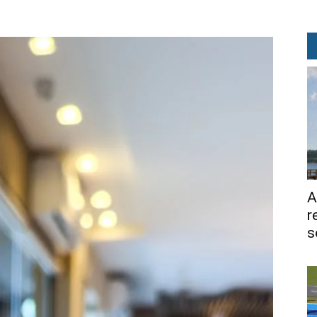
A
r
s