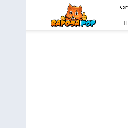
Raposa
Con
Pop
H