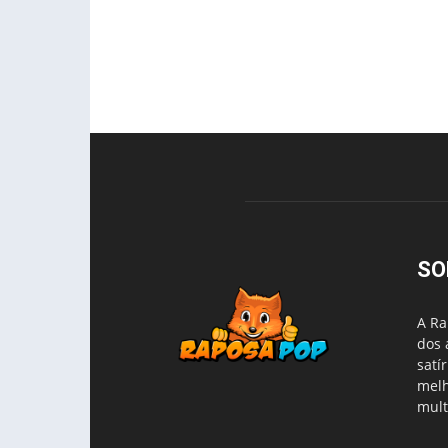
SO
A Ra
dos 
satí
melh
mult