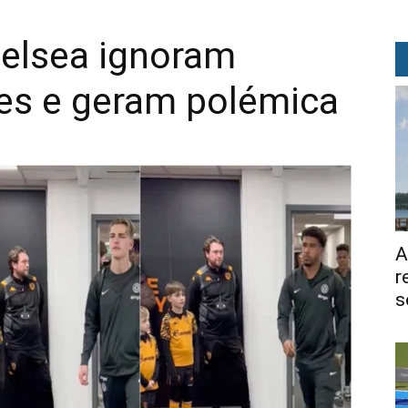
elsea ignoram
es e geram polémica
A
r
s