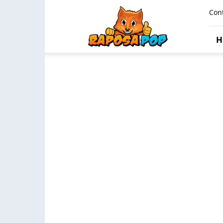
Raposa
Con
Pop
H