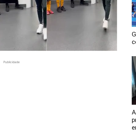
G
c
Publicidade
A
p
e