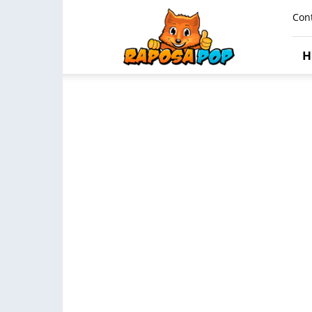
Raposa
Con
Pop
H