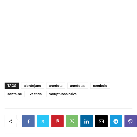
TAGS
alentejano
anedota
anedotas
comboio
senta-se
vestida
voluptuosa ruiva