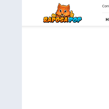
Raposa
Con
Pop
H