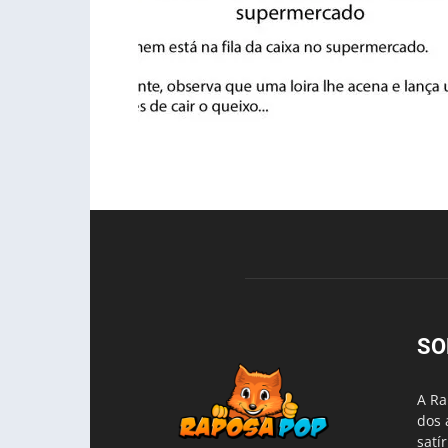
SO
A Ra
dos 
satí