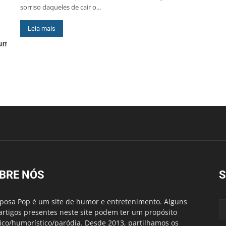
sorriso daqueles de cair o...
Leia mais
BRE NÓS
S
posa Pop é um site de humor e entretenimento. Alguns
artigos presentes neste site podem ter um propósito
rico/humorístico/paródia. Desde 2013, partilhamos os