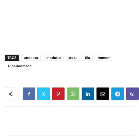
TAGS
anedota
anedotas
caixa
fila
homem
supermercado