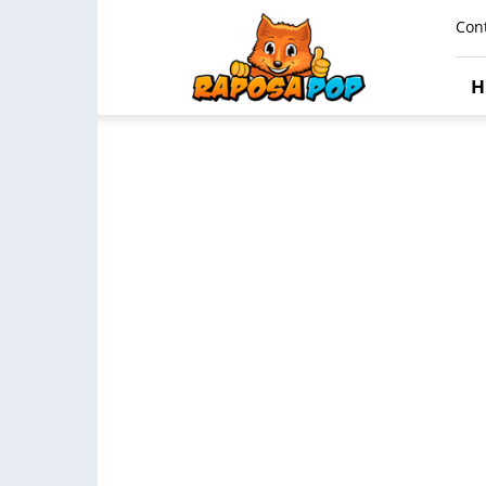
Raposa
Con
Pop
H