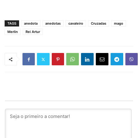
TAGS
anedota
anedotas
cavaleiro
Cruzadas
mago
Merlin
Rei Artur