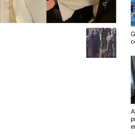
G
c
A
p
e