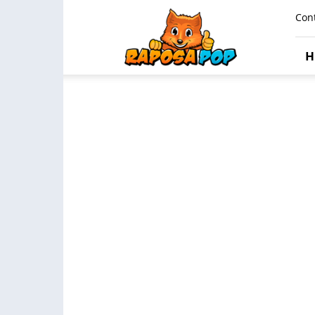
Raposa
Con
Pop
H