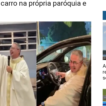
 carro na própria paróquia e
A
r
s