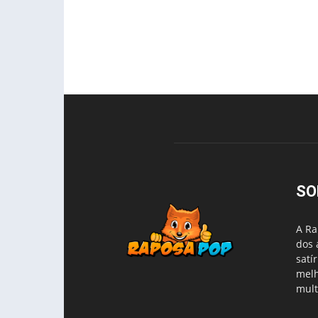
SO
A Ra
dos 
satí
melh
mult