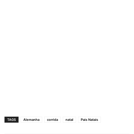
TAGS
Alemanha
corrida
natal
Pais Natais