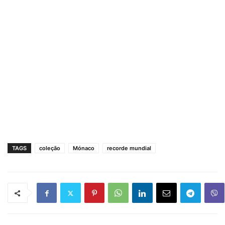
TAGS
coleção
Mónaco
recorde mundial