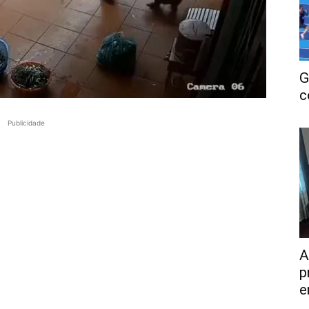
G
c
Publicidade
A
p
e