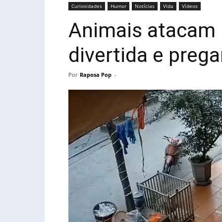
Curiosidades
Humor
Notícias
Vida
Vídeos
Animais atacam 
divertida e preg
Por
Raposa Pop
-