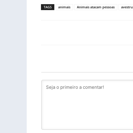
TAGS
animais
Animais atacam pessoas
avestru
Facebook
PARTILHA