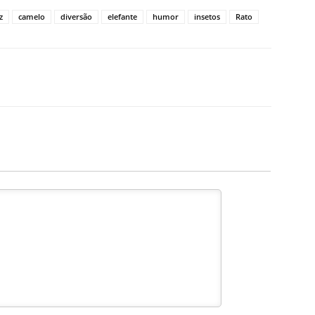
z
camelo
diversão
elefante
humor
insetos
Rato
X
Pinterest
WhatsApp
Linkedin