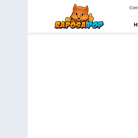
Raposa
Con
Pop
H