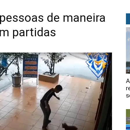
pessoas de maneira
am partidas
A
r
s