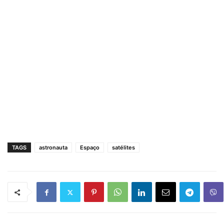
TAGS
astronauta
Espaço
satélites