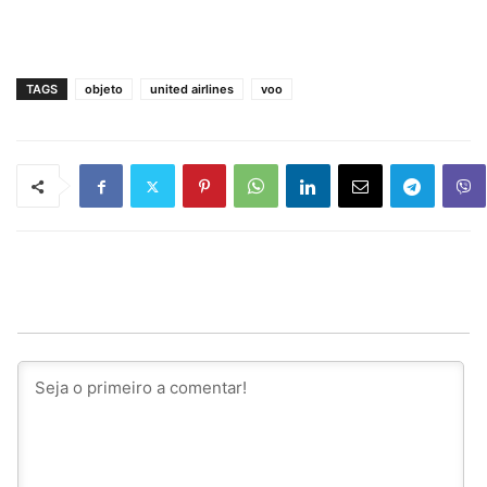
TAGS
objeto
united airlines
voo