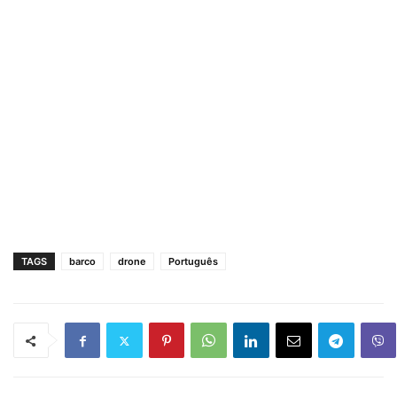
TAGS
barco
drone
Português