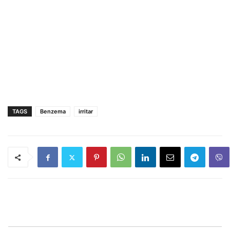
TAGS
Benzema
irritar