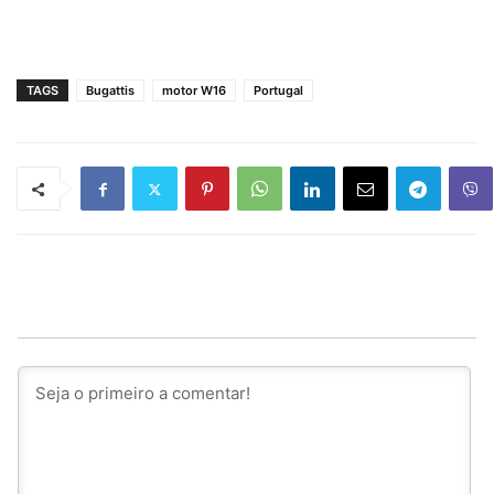
TAGS
Bugattis
motor W16
Portugal