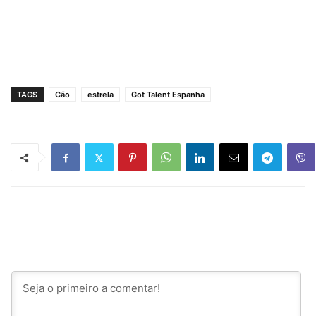
TAGS
Cão
estrela
Got Talent Espanha