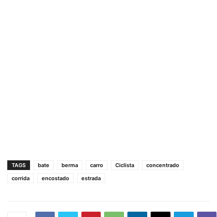
TAGS
bate
berma
carro
Ciclista
concentrado
corrida
encostado
estrada