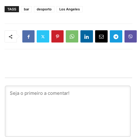
TAGS
bar
desporto
Los Angeles