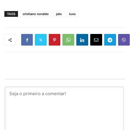
TAGS
cristiano ronaldo
jato
luxo