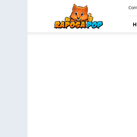
Raposa
Con
Pop
H