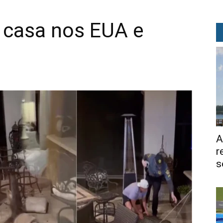
 casa nos EUA e
A
r
s