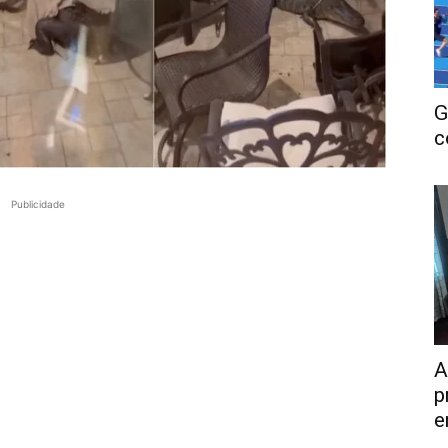
G
c
Publicidade
A
p
e