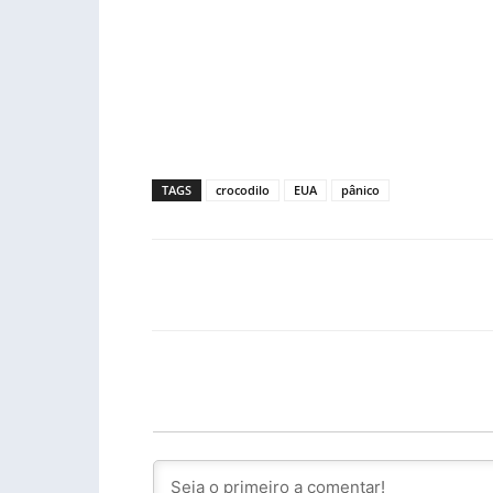
TAGS
crocodilo
EUA
pânico
Facebook
PARTILHA