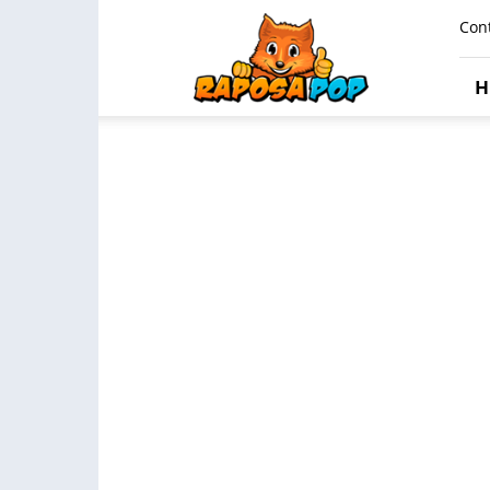
Raposa
Con
Pop
H