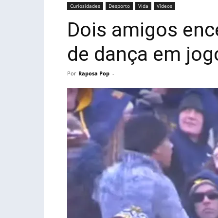
Curiosidades
Desporto
Vida
Vídeos
Dois amigos enc
de dança em jogo
Por
Raposa Pop
-