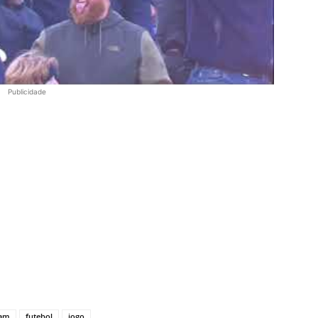
Publicidade
nam
futebol
jogo