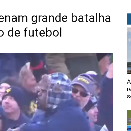
enam grande batalha
 de futebol
A
r
s