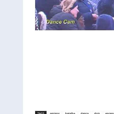
TAGS
amigos
batalha
dança
dois
ence