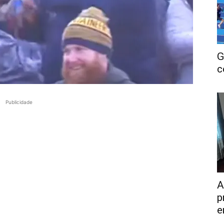
G
c
Publicidade
A
p
e