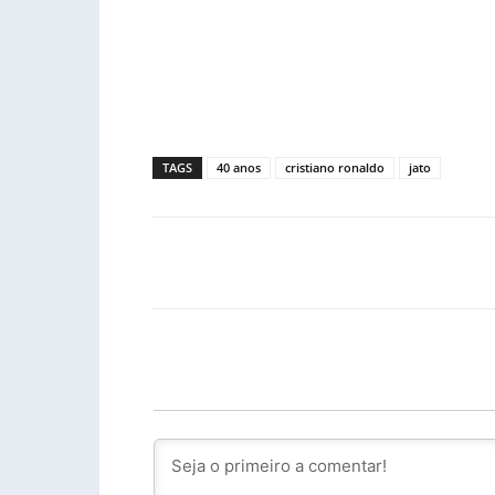
TAGS
40 anos
cristiano ronaldo
jato
Facebook
PARTILHA