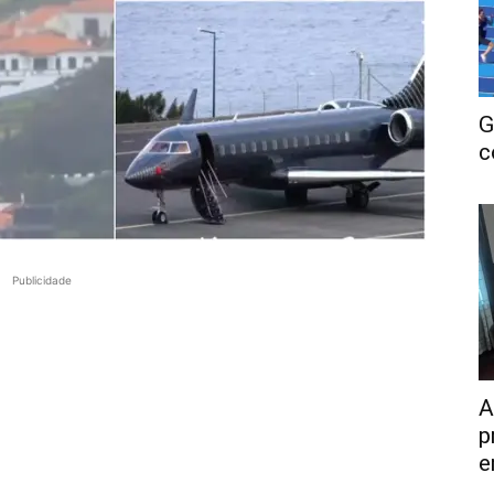
G
c
Publicidade
A
p
e