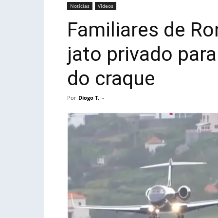
Notícias
Vídeos
Familiares de Ro
jato privado par
do craque
Por
Diogo T.
-