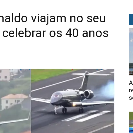
naldo viajam no seu
a celebrar os 40 anos
A
r
s