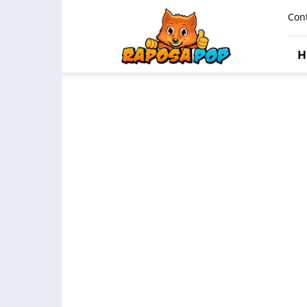
Raposa
Con
Pop
H