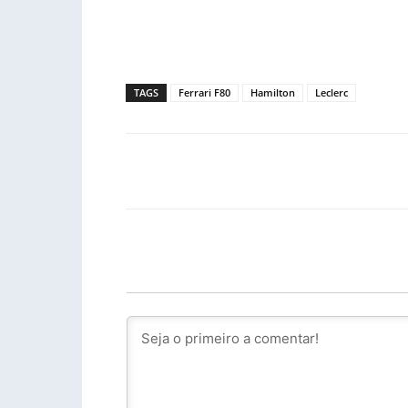
TAGS
Ferrari F80
Hamilton
Leclerc
Facebook
PARTILHA