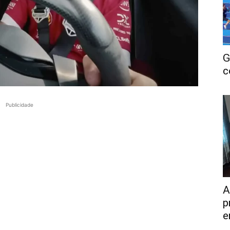
G
c
Publicidade
A
p
e