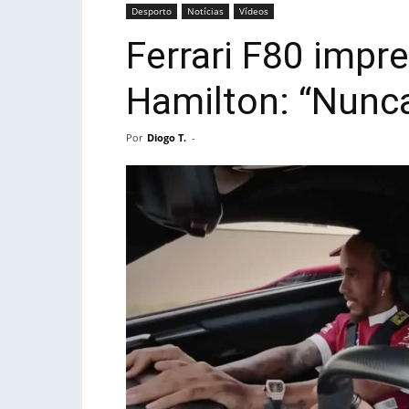
Desporto
Notícias
Vídeos
Ferrari F80 impr
Hamilton: “Nunca
Por
Diogo T.
-