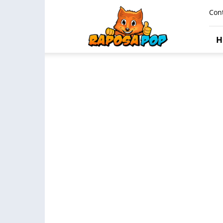
Raposa
Con
Pop
H