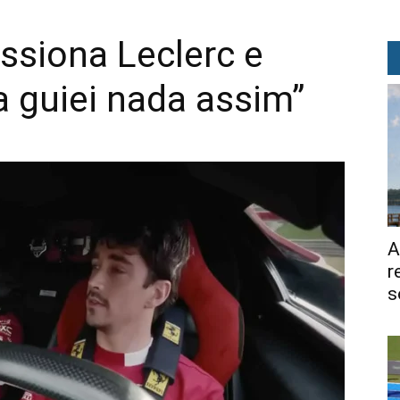
essiona Leclerc e
 guiei nada assim”
A
r
s