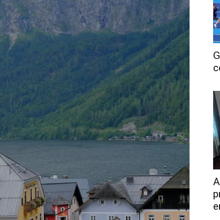
G
c
A
p
e