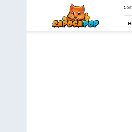
Raposa
Con
Pop
H