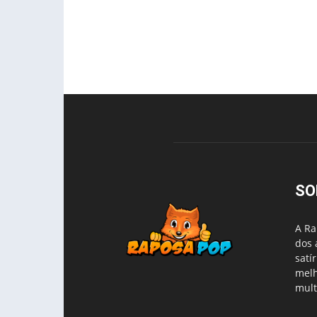
SO
A Ra
dos 
satí
melh
mult