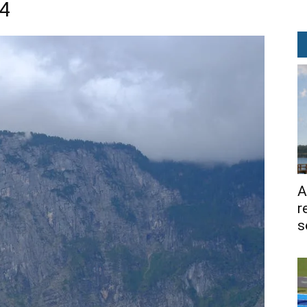
84
A
r
s