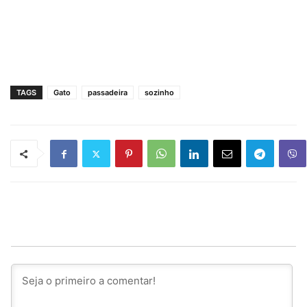
TAGS
Gato
passadeira
sozinho