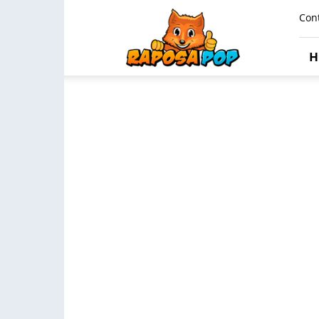
Raposa
Con
Pop
H