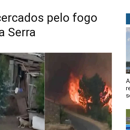
cercados pelo fogo
a Serra
A
r
s