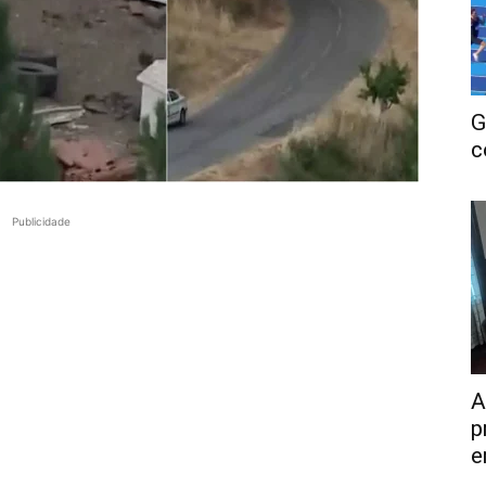
G
c
Publicidade
A
p
e