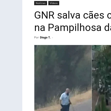
Notícias
Vídeos
GNR salva cães 
na Pampilhosa d
Por
Diogo T.
-