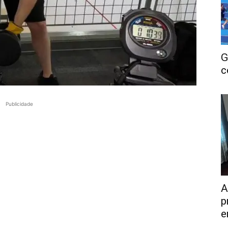
G
c
Publicidade
A
p
e