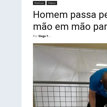
Notícias
Vídeos
Homem passa pes
mão em mão para
Por
Diogo T.
-