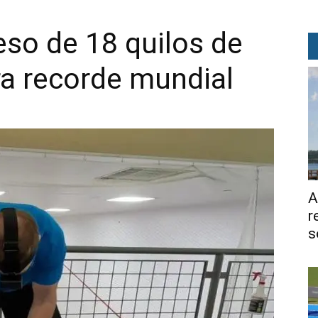
o de 18 quilos de
 recorde mundial
A
r
s