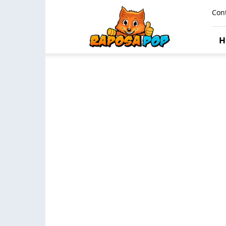
Raposa
Con
Pop
H