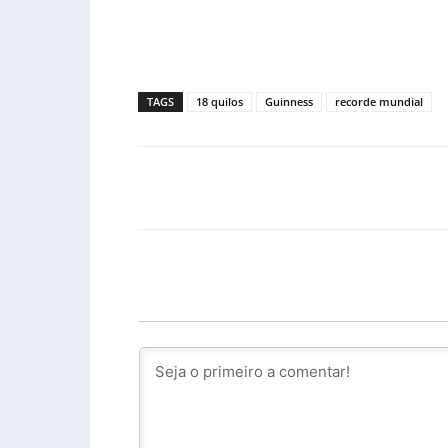
TAGS
18 quilos
Guinness
recorde mundial
Facebook
PARTILHA