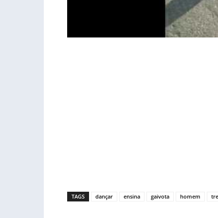
TAGS
dançar
ensina
gaivota
homem
tr