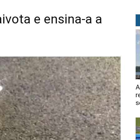
vota e ensina-a a
A
r
s