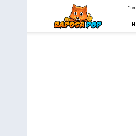
Raposa
Con
Pop
H