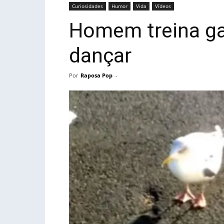
Curiosidades
Humor
Vida
Vídeos
Homem treina gai
dançar
Por
Raposa Pop
-