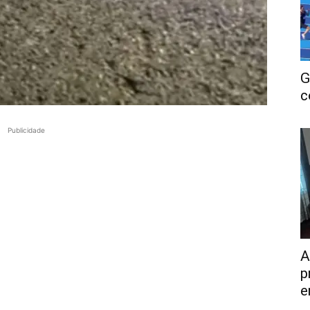
G
c
Publicidade
A
p
e