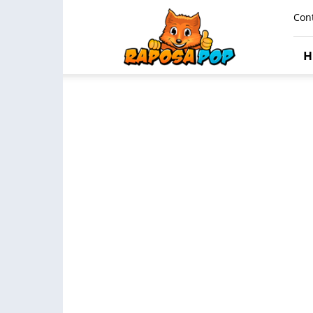
Raposa
Con
Pop
H