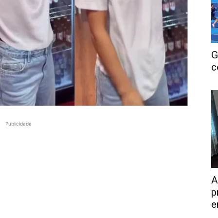
G
c
Publicidade
A
p
e