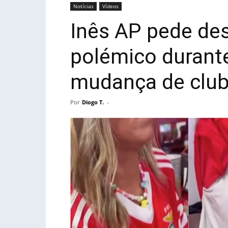
Notícias
Vídeos
Inês AP pede de
polémico durante
mudança de clu
Por
Diogo T.
-