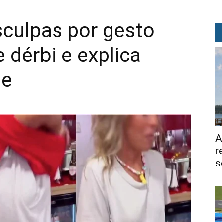
sculpas por gesto
 dérbi e explica
be
A
r
s