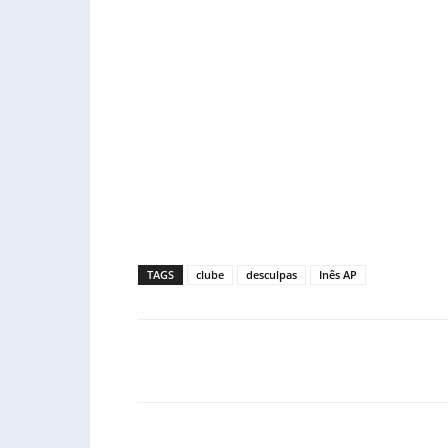
TAGS
clube
desculpas
Inês AP
Facebook
PARTILHA