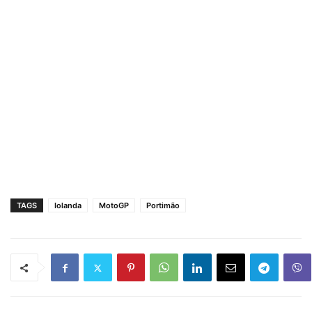
TAGS
Iolanda
MotoGP
Portimão