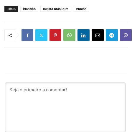
TAGS
irlandês
turista brasileira
Vulcão