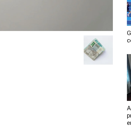
G
c
A
p
e