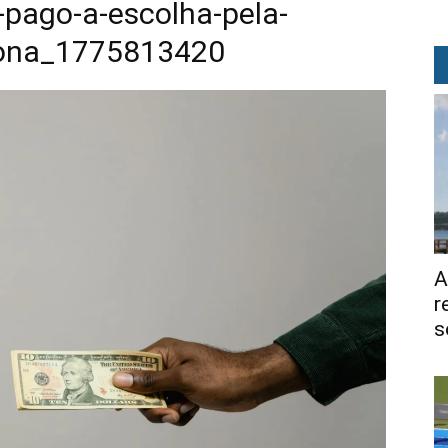
pago-a-escolha-pela-
iona_1775813420
A
r
s