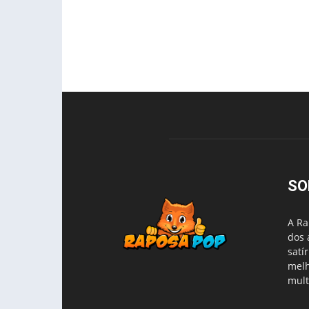
SO
A Ra
dos 
satí
melh
mult