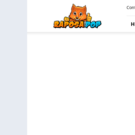
Raposa
Con
Pop
H