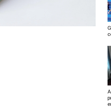
G
c
A
p
e