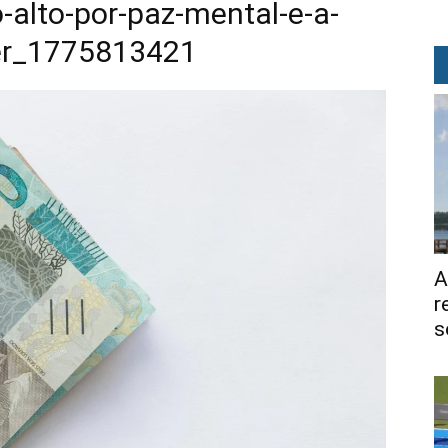
-alto-por-paz-mental-e-a-
ver_1775813421
A
r
s