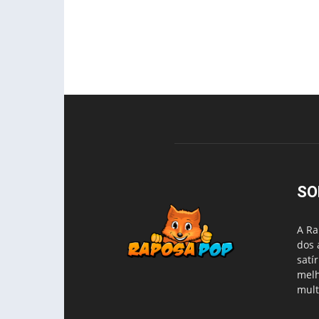
SO
A Ra
dos 
satí
melh
mult