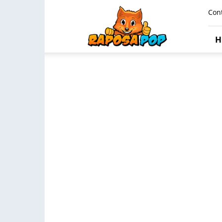
Raposa
Con
Pop
H