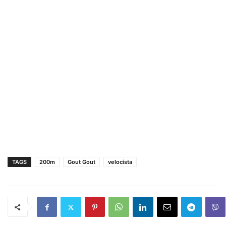
TAGS
200m
Gout Gout
velocista