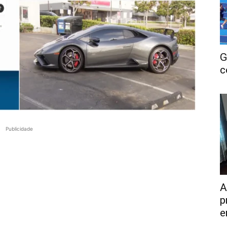
G
c
Publicidade
A
p
e