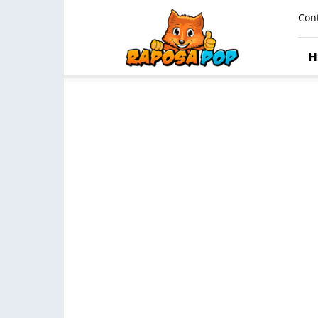
Raposa
Con
Pop
H