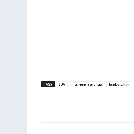
TAGS
EUA
inteligência artificial
lamborghini
Facebook
PARTILHA