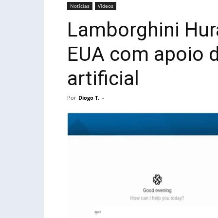
Notícias
Vídeos
Lamborghini Hur
EUA com apoio de
artificial
Por
Diogo T.
-