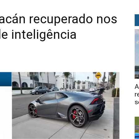
acán recuperado nos
 inteligência
A
r
s