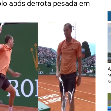
lo após derrota pesada em
A
r
s