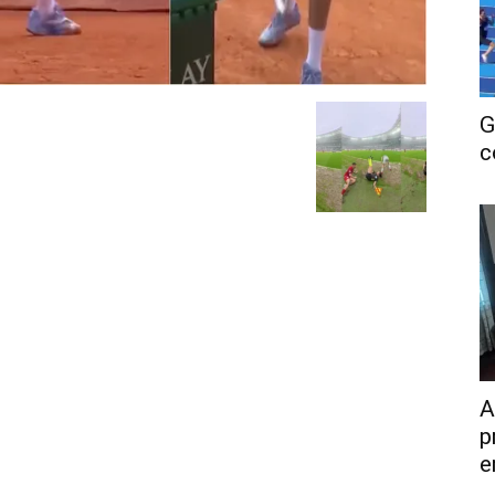
G
c
A
p
e