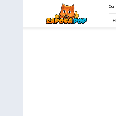
Raposa
Con
Pop
H