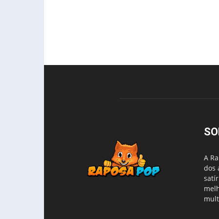
SO
A Ra
dos 
satí
melh
mult