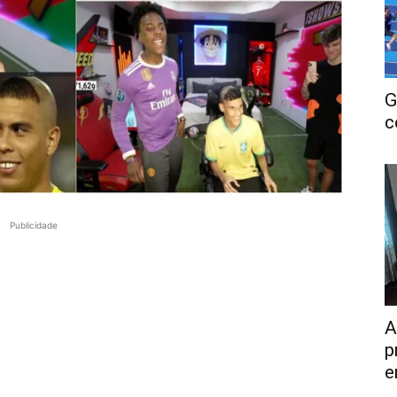
G
c
Publicidade
A
p
e