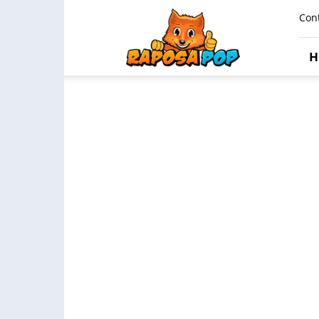
Raposa
Con
Pop
H