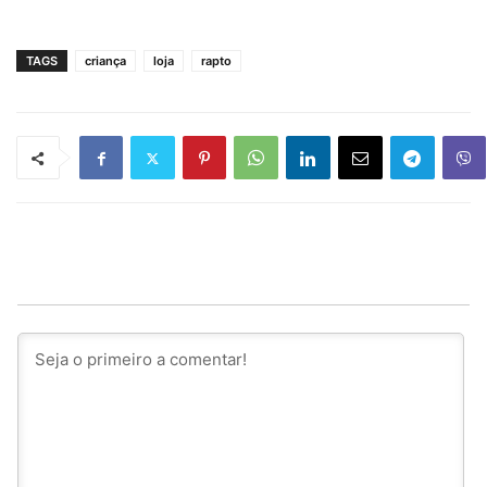
TAGS
criança
loja
rapto