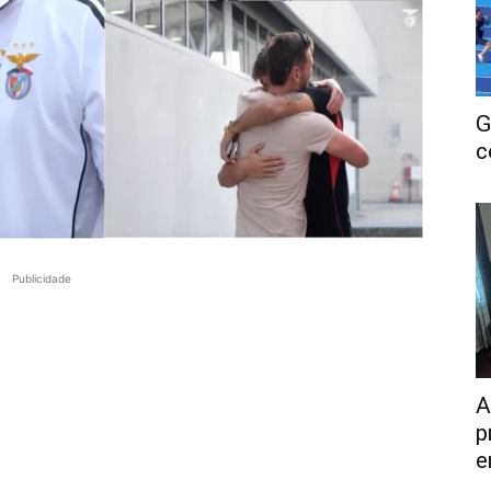
G
c
Publicidade
A
p
e