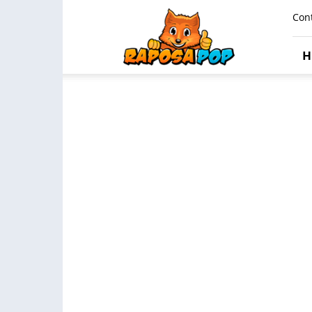
Raposa
Con
Pop
H