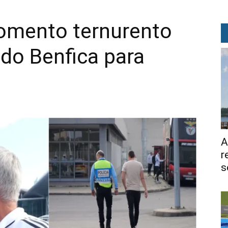
omento ternurento
do Benfica para
A
r
s