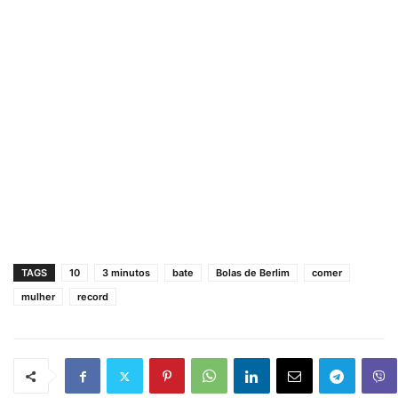
TAGS
10
3 minutos
bate
Bolas de Berlim
comer
mulher
record