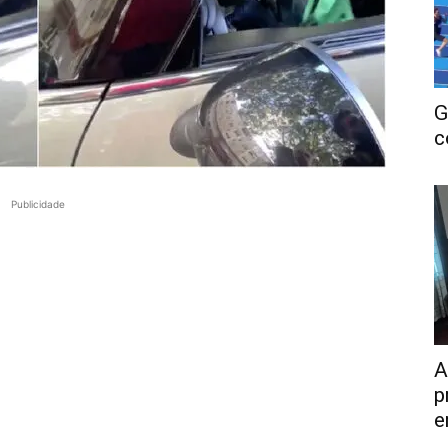
G
c
Publicidade
A
p
e