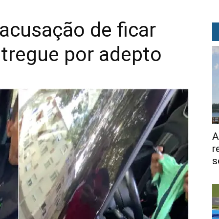
acusação de ficar
tregue por adepto
A
r
s