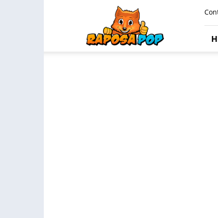
Raposa
Con
Pop
H