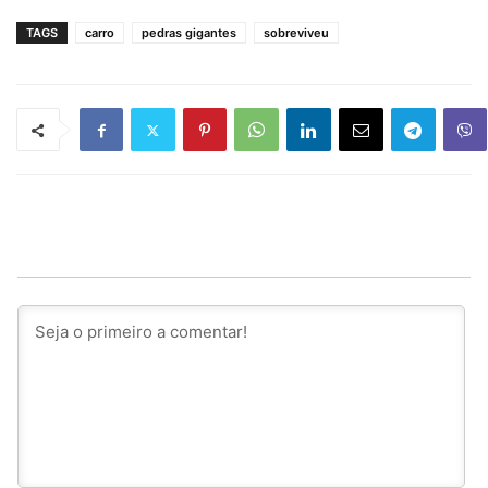
TAGS
carro
pedras gigantes
sobreviveu