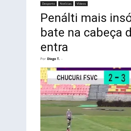
Desporto
Notícias
Vídeos
Penálti mais insó
bate na cabeça d
entra
Por
Diogo T.
-