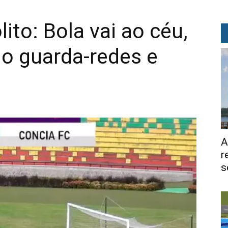
lito: Bola vai ao céu,
o guarda-redes e
A
r
s