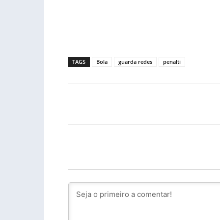
TAGS
Bola
guarda redes
penalti
Facebook
PARTILHA