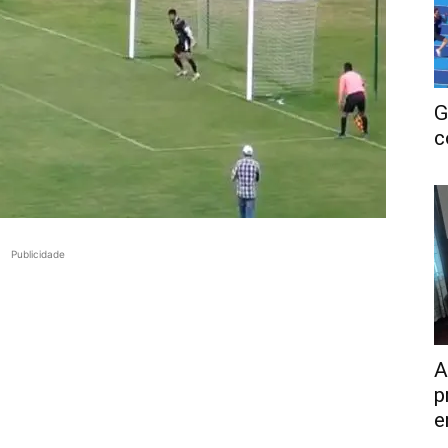
G
c
Publicidade
A
p
e