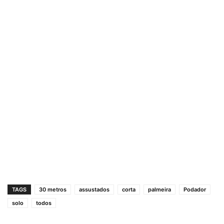
TAGS
30 metros
assustados
corta
palmeira
Podador
solo
todos