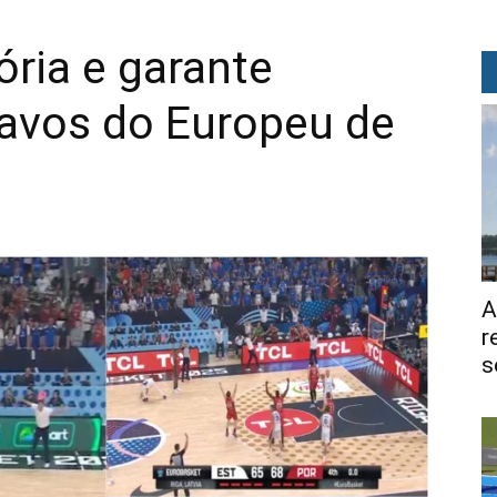
ória e garante
tavos do Europeu de
A
r
s