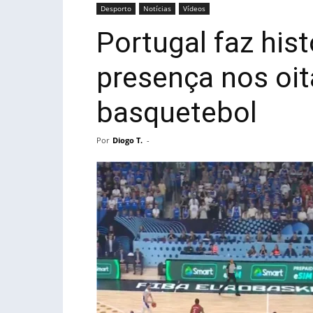
Desporto
Notícias
Vídeos
Portugal faz hist
presença nos oi
basquetebol
Por
Diogo T.
-