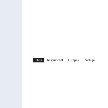
TAGS
basquetebol
Europeu
Portugal
Facebook
PARTILHA