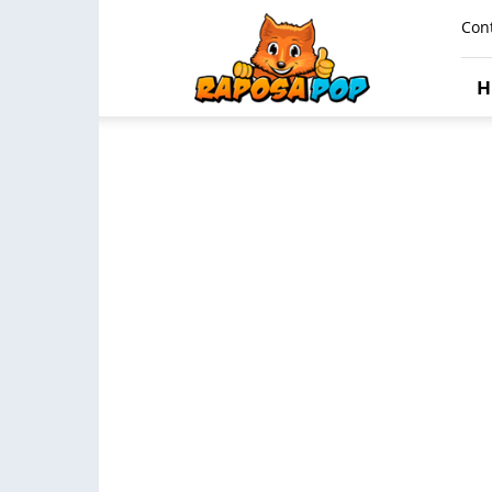
Raposa
Con
Pop
H