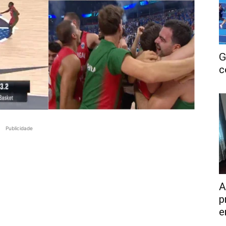
G
c
Publicidade
A
p
e