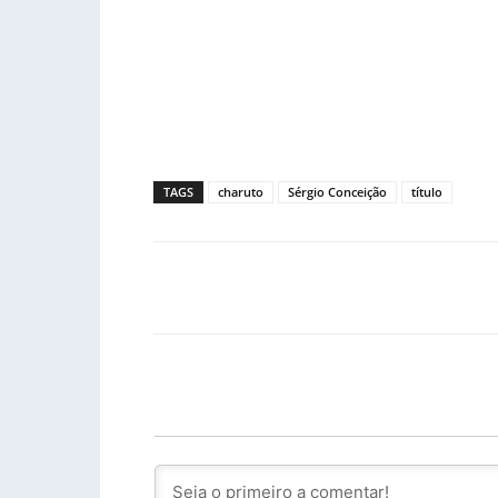
TAGS
charuto
Sérgio Conceição
título
Facebook
PARTILHA