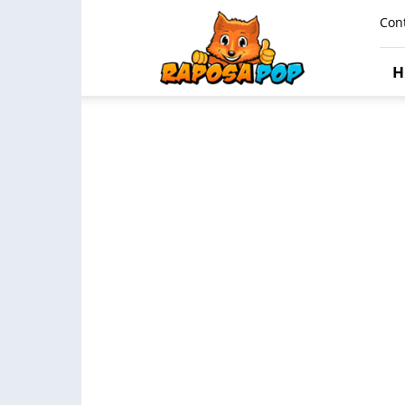
Raposa
Con
Pop
H