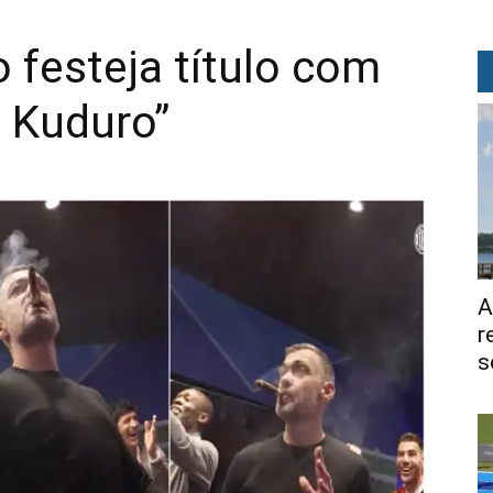
 festeja título com
 Kuduro”
A
r
s