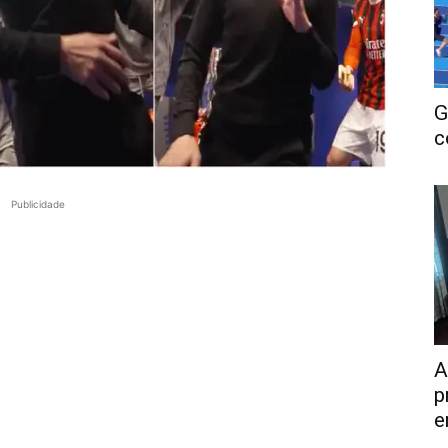
G
c
Publicidade
A
p
e