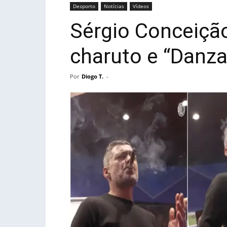
Desporto
Notícias
Vídeos
Sérgio Conceição
charuto e “Danza
Por
Diogo T.
-